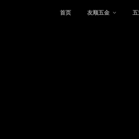
首页
友顺五金
五
康和安全的持续探索和改进。
选择黄铜作为制造的主要金属。
息息相关。