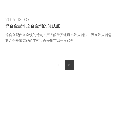
金配件、饰品五金配件、瓶盖五金配件、皮带扣五金配件、链条五金配
招商加盟
奖章定制
件、挂绳五金配件及包装盒五金配件等。
2015
12-07
衣服、鞋、帽五金
锌合金配件之合金锁的优缺点
标牌定制
锌合金配件合金锁的优点：产品的生产速度比铁皮锁快，因为铁皮锁需
其它五金
要几个步骤完成的工艺，合金锁可以一次成形...
1
2