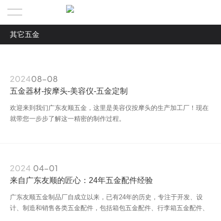
其它五金
首页
全部
友顺五金
箱包五金
2024
08-08
公司介绍
五金器材-按摩头-美容仪-五金定制
瓶盖定制
欢迎来到我们广东友顺五金，这里是美容仪按摩头的生产加工厂！现在
产品动态
挂绳五金
就带您一步步了解这一精密的制作过程。
皮带扣定制
定制业务
包装盒五金
五道铜缘
2024
04-01
奖牌定制
来自广东友顺的匠心：24年五金配件经验
联系我们
品牌创始人
饰品五金
广东友顺五金制品厂自成立以来，已有24年的历史，专注于开发、设
计、制造和销售各类五金配件，包括箱包五金配件、行李箱五金配件、
中文/EN
品牌简介
玩具五金
鞋子五金配件、手袋五金配件、玩具五金配件、标牌五金配件、奖牌五